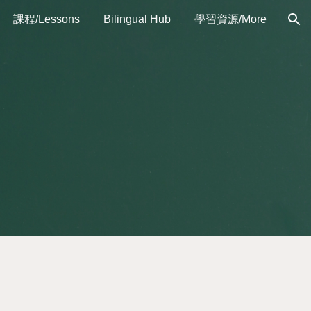
課程/Lessons
Bilingual Hub
學習資源/More
ion